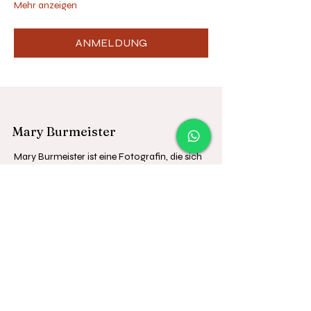
Mehr anzeigen
ANMELDUNG
Mary Burmeister
Mary Burmeister ist eine Fotografin, die sich
auf natürliche Fotografie für Pferde, Hunde
und Familien spezialisiert hat. Sie bietet
Fotoshootings in und um Rostock an und
steht für unvergessliche Erinnerungen zur
Verfügung."
Kontakt
info@maryburmeister.de
+49 (0) 179 753 41 75
Folgen auf Instagram