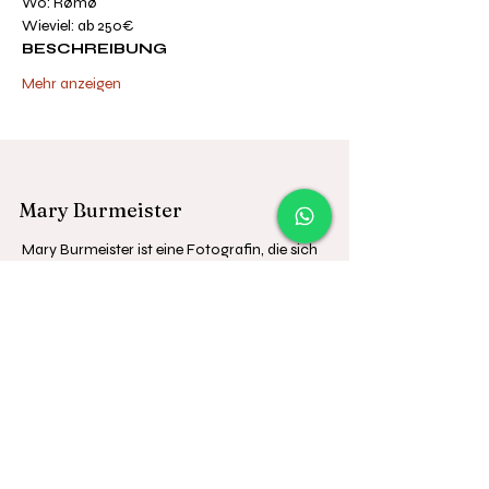
Wo: Rømø
Wieviel: ab 250€
BESCHREIBUNG
Mehr anzeigen
Mary Burmeister
Mary Burmeister ist eine Fotografin, die sich
auf natürliche Fotografie für Pferde, Hunde
und Familien spezialisiert hat. Sie bietet
Fotoshootings in und um Rostock an und
steht für unvergessliche Erinnerungen zur
Verfügung."
Kontakt
info@maryburmeister.de
+49 (0) 179 753 41 75