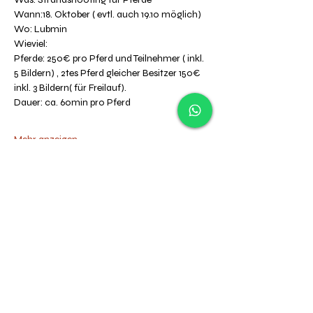
Wann:18. Oktober ( evtl. auch 19.10 möglich)
Wo: Lubmin
Wieviel: 
Pferde: 250€ pro Pferd und Teilnehmer ( inkl. 
5 Bildern) , 2tes Pferd gleicher Besitzer 150€ 
inkl. 3 Bildern( für Freilauf). 
Dauer: ca. 60min pro Pferd
Mehr anzeigen
Mary Burmeister
Mary Burmeister ist eine Fotografin, die sich
auf natürliche Fotografie für Pferde, Hunde
und Familien spezialisiert hat. Sie bietet
Fotoshootings in und um Rostock an und
steht für unvergessliche Erinnerungen zur
Verfügung."