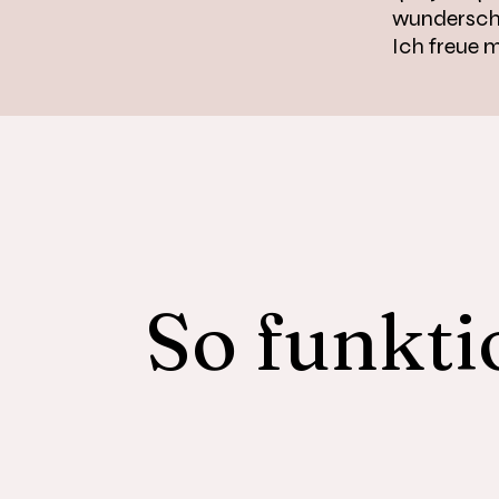
wunderschö
Ich freue 
So funkti