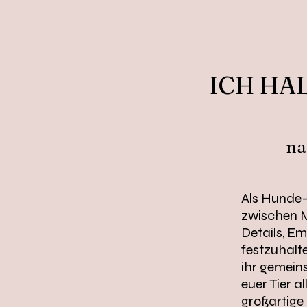
ICH HAL
n
a
Als Hunde-
zwischen M
Details, E
festzuhalte
ihr gemein
euer Tier a
großartige