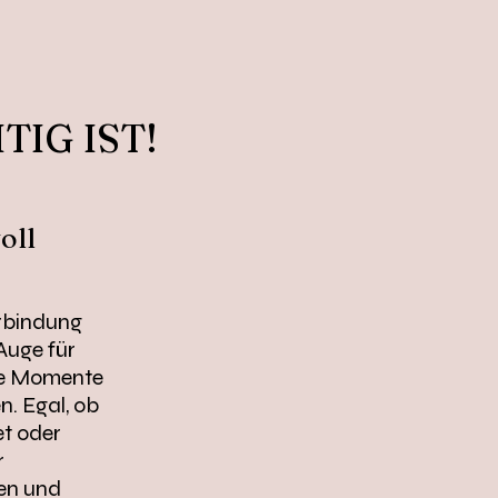
TIG IST!
oll
erbindung
Auge für
che Momente
n. Egal, ob
t oder
r
gen und